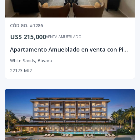
CÓDIGO
: #
1286
US$ 215,000
VENTA AMUEBLADO
Apartamento Amueblado en venta con Picuzzi Privado
White Sands
,
Bávaro
2
2
1
73
Mt2