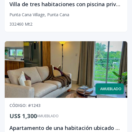
Villa de tres habitaciones con piscina privada
Punta Cana Village
,
Punta Cana
3
3
2
460
Mt2
x
AMUEBLADO
CÓDIGO
: #
1243
US$ 1,300
AMUEBLADO
Apartamento de una habitación ubicado en Ciudad las Canas