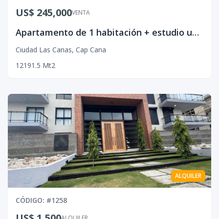
US$ 245,000
VENTA
Apartamento de 1 habitación + estudio ubicado en Ciudad Las Canas, Cap Cana.
Ciudad Las Canas
,
Cap Cana
1
2
1
91.5
Mt2
ALQUILER
CÓDIGO
: #
1258
US$ 1,500
ALQUILER