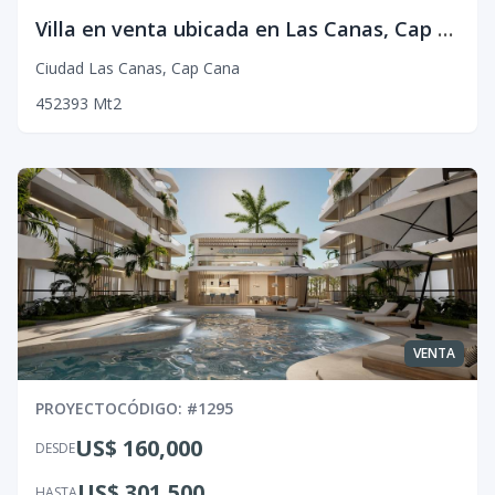
Villa en venta ubicada en Las Canas, Cap Cana
Ciudad Las Canas
,
Cap Cana
4
5
2
393
Mt2
VENTA
PROYECTO
CÓDIGO
: #
1295
US$ 160,000
DESDE
US$ 301,500
HASTA