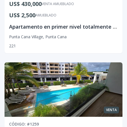
US$ 430,000
VENTA AMUEBLADO
US$ 2,500
AMUEBLADO
Apartamento en primer nivel totalmente amueblado
Punta Cana Village
,
Punta Cana
2
2
1
VENTA
CÓDIGO
: #
1259