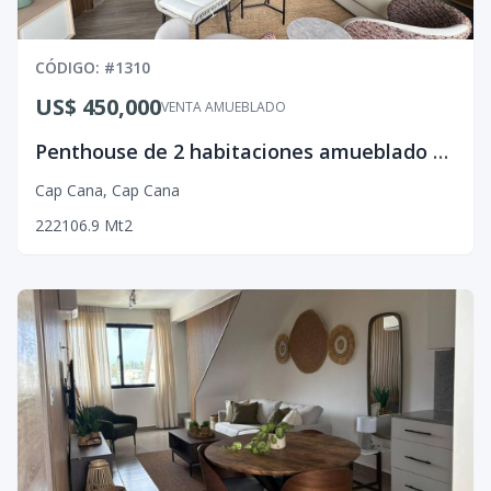
CÓDIGO
: #
1310
US$ 450,000
VENTA AMUEBLADO
Penthouse de 2 habitaciones amueblado en Cap Cana
Cap Cana
,
Cap Cana
2
2
2
106.9
Mt2