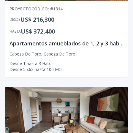
PROYECTO
CÓDIGO
: #
1314
US$ 216,300
DESDE
US$ 372,400
HASTA
Apartamentos amueblados de 1, 2 y 3 habitaciones dentro de Coral Golf Resort.
Cabeza De Toro
,
Cabeza De Toro
Desde
1
hasta
3
Hab.
Desde
55.63
hasta
100
Mt2