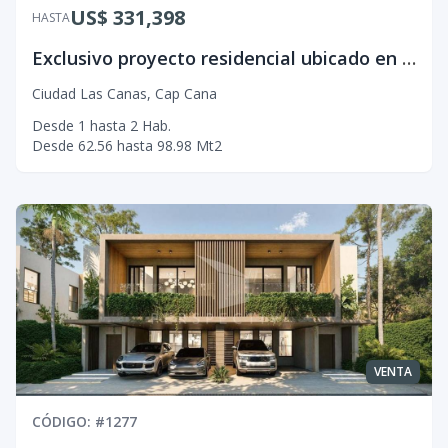
US$ 331,398
HASTA
Exclusivo proyecto residencial ubicado en Las Canas, Cap Cana
Ciudad Las Canas
,
Cap Cana
Desde
1
hasta
2
Hab.
Desde
62.56
hasta
98.98
Mt2
VENTA
CÓDIGO
: #
1277