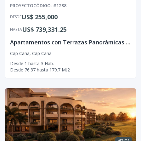
PROYECTO
CÓDIGO
: #
1288
US$ 255,000
DESDE
US$ 739,331.25
HASTA
Apartamentos con Terrazas Panorámicas y Diseño Monumental, en Cap cana.
Cap Cana
,
Cap Cana
Desde
1
hasta
3
Hab.
Desde
76.37
hasta
179.7
Mt2
VENTA