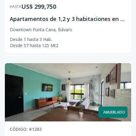
US$ 299,750
HASTA
Apartamentos de 1,2 y 3 habitaciones en DownTown Punta Cana
Downtown Punta Cana
,
Bávaro
Desde
1
hasta
3
Hab.
Desde
57
hasta
125
Mt2
x
AMUEBLADO
CÓDIGO
: #
1263