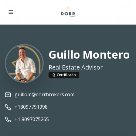
Toggle navigation menu
Toggl
Guillo Montero
Real Estate Advisor
Certificado
guillom@dorrbrokers.com
+18097791998
+1 8097075265