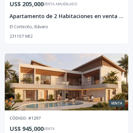
US$ 205,000
VENTA AMUEBLADO
Apartamento de 2 Habitaciones en venta en El Cortecito, Bávaro.
El Cortecito
,
Bávaro
2
3
1
107
Mt2
VENTA
CÓDIGO
: #
1297
US$ 945,000
VENTA