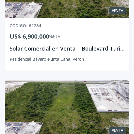
VENTA
CÓDIGO
: #
1284
US$ 6,900,000
VENTA
Solar Comercial en Venta – Boulevard Turístico del Este, Punta Cana
Residencial Bávaro-Punta Cana
,
Veron
VENTA