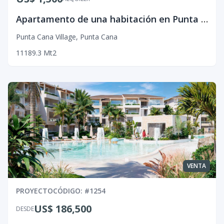
Apartamento de una habitación en Punta Cana Village
Punta Cana Village
,
Punta Cana
1
1
1
89.3
Mt2
VENTA
PROYECTO
CÓDIGO
: #
1254
US$ 186,500
DESDE