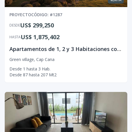
PROYECTO
CÓDIGO
: #
1287
US$ 299,250
DESDE
US$ 1,875,402
HASTA
Apartamentos de 1, 2 y 3 Habitaciones con Diseño Garden Living
Green village
,
Cap Cana
Desde
1
hasta
3
Hab.
Desde
87
hasta
207
Mt2