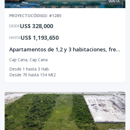
VENTA
PROYECTO
CÓDIGO
: #
1285
US$ 328,000
DESDE
US$ 1,193,650
HASTA
Apartamentos de 1,2 y 3 habitaciones, frente al espectacular Lago Azul de Cap Cana
Cap Cana
,
Cap Cana
Desde
1
hasta
3
Hab.
Desde
70
hasta
154
Mt2