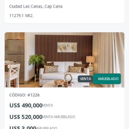
Ciudad Las Canas
,
Cap Cana
1
1
2
79.1
Mt2
x
VENTA
AMUEBLADO
CÓDIGO
: #
1226
US$ 490,000
VENTA
US$ 520,000
VENTA AMUEBLADO
US$ 3,000
AMUEBLADO