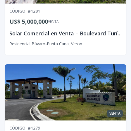
CÓDIGO
: #
1281
US$ 5,000,000
VENTA
Solar Comercial en Venta – Boulevard Turístico del Este, Punta Cana
Residencial Bávaro-Punta Cana
,
Veron
VENTA
CÓDIGO
: #
1279