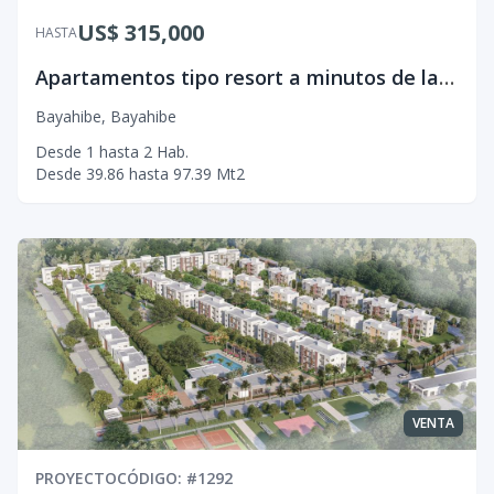
US$ 315,000
HASTA
Apartamentos tipo resort a minutos de la playa de Bayahibe
Bayahibe
,
Bayahibe
Desde
1
hasta
2
Hab.
Desde
39.86
hasta
97.39
Mt2
VENTA
PROYECTO
CÓDIGO
: #
1292