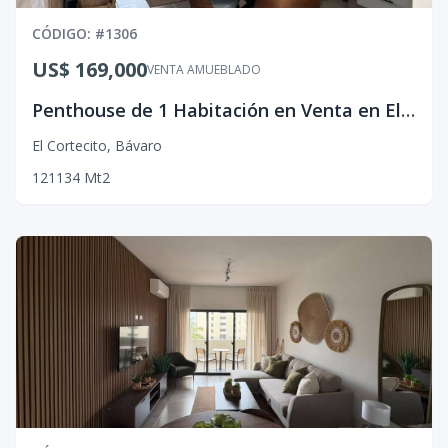
CÓDIGO
: #
1306
US$ 169,000
VENTA AMUEBLADO
Penthouse de 1 Habitación en Venta en El Cortecito, Bávaro.
El Cortecito
,
Bávaro
1
2
1
134
Mt2