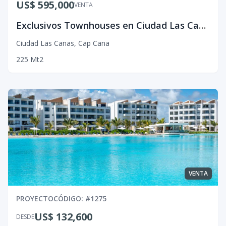
US$ 595,000
VENTA
Exclusivos Townhouses en Ciudad Las Canas
Ciudad Las Canas
,
Cap Cana
225
Mt2
VENTA
PROYECTO
CÓDIGO
: #
1275
US$ 132,600
DESDE