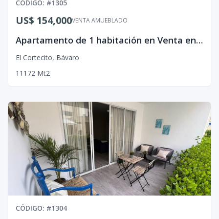
CÓDIGO
: #
1305
US$ 154,000
VENTA AMUEBLADO
Apartamento de 1 habitación en Venta en El Cortecito, Bávaro.
El Cortecito
,
Bávaro
1
1
1
72
Mt2
CÓDIGO
: #
1304