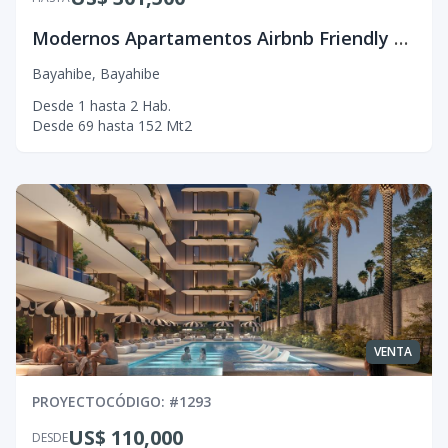
Modernos Apartamentos Airbnb Friendly con Amenidades Tipo Resort.
Bayahibe
,
Bayahibe
Desde
1
hasta
2
Hab.
Desde
69
hasta
152
Mt2
VENTA
PROYECTO
CÓDIGO
: #
1293
US$ 110,000
DESDE