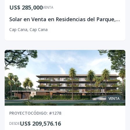
US$ 285,000
VENTA
Solar en Venta en Residencias del Parque, Cap Cana
Cap Cana
,
Cap Cana
VENTA
PROYECTO
CÓDIGO
: #
1278
US$ 209,576.16
DESDE