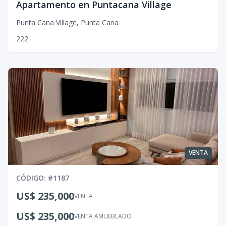
Apartamento en Puntacana Village
Punta Cana Village
,
Punta Cana
2
2
2
VENTA
CÓDIGO
: #
1187
US$ 235,000
VENTA
US$ 235,000
VENTA AMUEBLADO