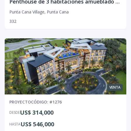
Penthouse de 3 habitaciones amueblado en Puntacana Village
Punta Cana Village
,
Punta Cana
3
3
2
VENTA
PROYECTO
CÓDIGO
: #
1276
US$ 314,000
DESDE
US$ 546,000
HASTA