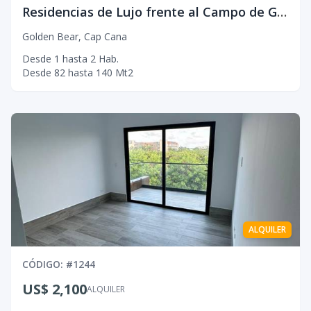
Residencias de Lujo frente al Campo de Golf en Cap Cana
Golden Bear
,
Cap Cana
Desde
1
hasta
2
Hab.
Desde
82
hasta
140
Mt2
ALQUILER
CÓDIGO
: #
1244
US$ 2,100
ALQUILER