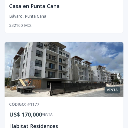
Casa en Punta Cana
Bávaro
,
Punta Cana
3
3
2
160
Mt2
VENTA
CÓDIGO
: #
1177
US$ 170,000
VENTA
Habitat Residences