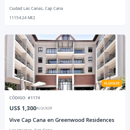
Ciudad Las Canas
,
Cap Cana
1
1
1
54.24
Mt2
ALQUILER
CÓDIGO
: #
1174
US$ 1,300
ALQUILER
Vive Cap Cana en Greenwood Residences