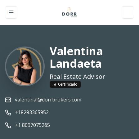
Toggle navigation menu
Toggl
Valentina
Landaeta
Real Estate Advisor
Certificado
valentinal@dorrbrokers.com
+18293365952
+1 8097075265