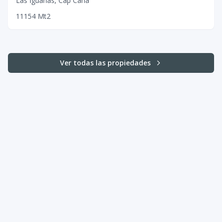
Las Iguanas
,
Cap Cana
1
1
1
54
Mt2
Ver todas las propiedades