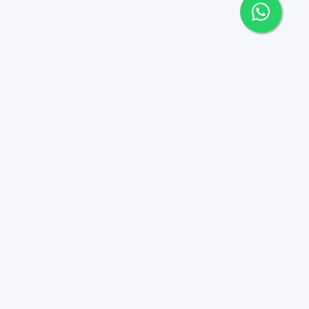
Contáctanos
+1 8097075265
info@dorrbrokers.com
CUBIK Business Center, Boulevard 1ro de Noviembre 901 Suite