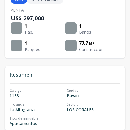
Venta
Venta amueblado
VENTA
US$ 297,000
1
1
Hab.
Baños
1
77.7
M²
Parqueo
Construcción
Resumen
Código
:
Ciudad
:
1138
Bávaro
Provincia
:
Sector
:
La Altagracia
LOS CORALES
Tipo de inmueble
:
Apartamentos