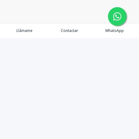
Llámame
Contactar
WhatsApp
Contáctanos
+1 8097075265
info@dorrbrokers.com