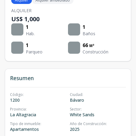
Alquiler
Alquiler amueblado
ALQUILER
US$ 1,000
1
1
Hab.
Baños
1
66
M²
Parqueo
Construcción
Resumen
Código
:
Ciudad
:
1200
Bávaro
Provincia
:
Sector
:
La Altagracia
White Sands
Tipo de inmueble
:
Año de Construcción
:
Apartamentos
2025