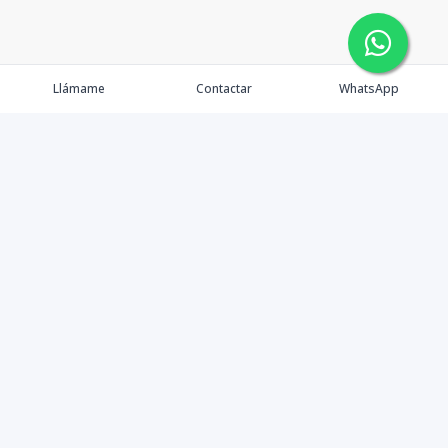
Llámame
Contactar
WhatsApp
Contáctanos
+1 8097075265
info@dorrbrokers.com