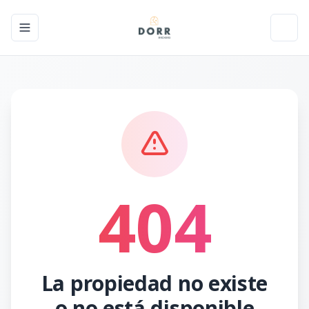
Toggle navigation menu
Toggl
404
La propiedad no existe
o no está disponible