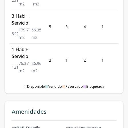
2
3
1
m2
m2
3 Habi +
Servicio
5
3
4
1
2
179.7
66.35
3
4
2
m2
m2
1 Hab +
Servicio
2
1
2
1
1
76.37
26.96
1
2
1
m2
m2
Disponible
Vendido
Reservado
Bloqueada
Amenidades
AirBnB Friendly
Aire acondicionado