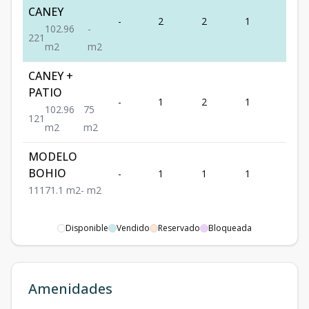
CANEY
-
2
2
1
1
102.96
-
2
2
1
m2
m2
CANEY +
PATIO
-
1
2
1
1
102.96
75
1
2
1
m2
m2
MODELO
BOHIO
-
1
1
1
1
1
1
1
71.1
m2
-
m2
Disponible
Vendido
Reservado
Bloqueada
Amenidades