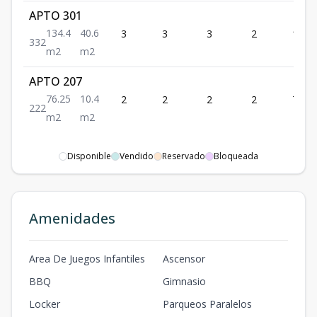
APTO 301
134.4
40.6
3
3
3
2
134.4
3
3
2
m2
m2
APTO 207
76.25
10.4
2
2
2
2
76.25
2
2
2
m2
m2
Disponible
Vendido
Reservado
Bloqueada
Amenidades
Area De Juegos Infantiles
Ascensor
BBQ
Gimnasio
Locker
Parqueos Paralelos