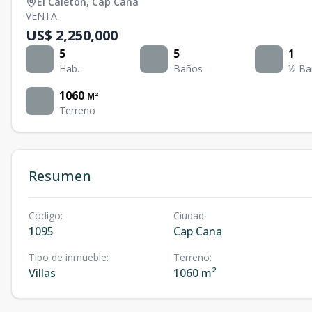
El Caleton
,
Cap Cana
VENTA
US$ 2,250,000
5
5
1
Hab.
Baños
½ Ba
1060
M²
Terreno
Resumen
Código
:
Ciudad
:
1095
Cap Cana
Tipo de inmueble
:
Terreno
:
Villas
1060 m²