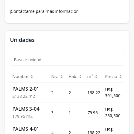
¡Contáctame para más información!
Unidades
Nombre
Niv.
Hab.
m²
Precio
Est
PALMS 2-01
US$
2
2
138.22
Dis
391,500
2
138.22
m2
PALMS 3-04
US$
3
1
79.96
Dis
250,500
1
79.96
m2
PALMS 4-01
US$
4
2
138.22
Dis