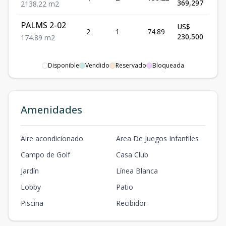
369,297
2
138.22
m2
PALMS 2-02
US$
2
1
74.89
Dis
230,500
1
74.89
m2
Disponible
Vendido
Reservado
Bloqueada
Amenidades
Aire acondicionado
Area De Juegos Infantiles
Campo de Golf
Casa Club
Jardín
Línea Blanca
Lobby
Patio
Piscina
Recibidor