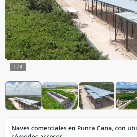
1
/
6
Naves comerciales en Punta Cana, con ubic
cómodos accesos