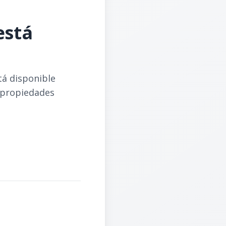
está
tá disponible
 propiedades