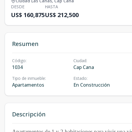
Ciudad Las Canas
,
Cap Cana
DESDE
HASTA
US$ 160,875
US$ 212,500
Resumen
Código
:
Ciudad
:
1034
Cap Cana
Tipo de inmueble
:
Estado
:
Apartamentos
En Construcción
Descripción
Apartamentos de 1 y 2 habitaciones para vivir una vi