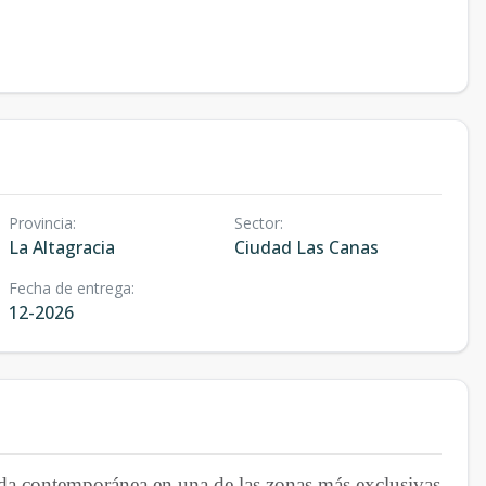
Provincia
:
Sector
:
La Altagracia
Ciudad Las Canas
Fecha de entrega
:
12-2026
da contemporánea en una de las zonas más exclusivas