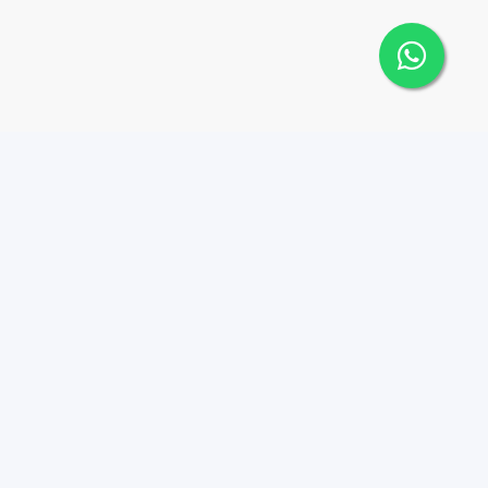
Contáctanos
Menu
+1 8097075265
PROPIEDADES
ASESORES
info@dorrbrokers.com
NUESTRA ESENCIA
CUBIK Business Center,
Boulevard 1ro de
CONTACTO