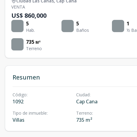
Ciudad Las Canas
,
Cap Cana
VENTA
US$ 860,000
5
5
1
Hab.
Baños
½ Ba
735
M²
Terreno
Resumen
Código
:
Ciudad
:
1092
Cap Cana
Tipo de inmueble
:
Terreno
:
Villas
735 m²