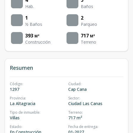
Hab.
Baños
1
2
½ Baños
Parqueo
393
717
M²
M²
Construcción
Terreno
Resumen
Código
:
Ciudad
:
1297
Cap Cana
Provincia
:
Sector
:
La Altagracia
Ciudad Las Canas
Tipo de inmueble
:
Terreno
:
Villas
717 m²
Estado
:
Fecha de entrega
:
En Construcción
01-2027