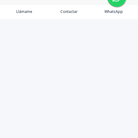
Llámame
Contactar
WhatsApp
Contáctanos
+1 8097075265
info@dorrbrokers.com
CUBIK Business Center, Boulevard 1ro de Noviembre 901 Suite
A-207, Puntacana Village. Punta Cana, 23000